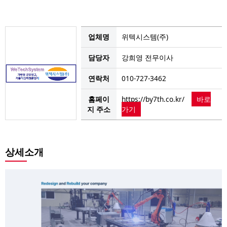
업체명
위텍시스템(주)
담당자
강희영 전무이사
연락처
010-727-3462
홈페이
https://by7th.co.kr/
바로
지 주소
가기
상세소개