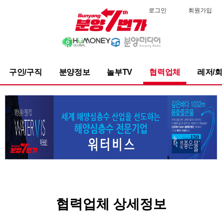
로그인
회원가입
구인/구직
분양정보
놀부TV
협력업체
레저/
협력업체 상세정보