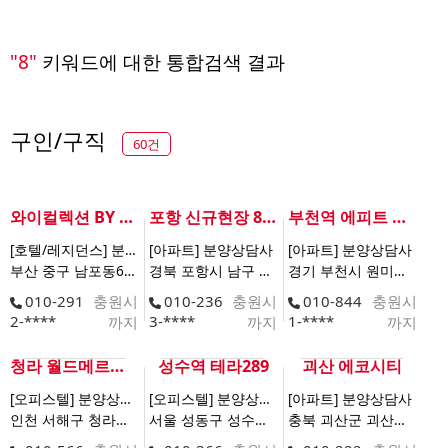
"8"
키워드에 대한 통합검색 결과
구인/구직
60건
와이컬렉션 BY 남포
포항 신규현장 8/20 스타트
부천역 에피트 어바닉
[호텔/레지던스] 분양상담사
[아파트] 분양상담사
[아파트] 분양상담사
부산 중구 남포동6가 91 | 0명
경북 포항시 남구 해도동 207-7 | 0명
경기 부천시 원미구 원미동 150-1 | 0명
010-291
충원시
010-236
충원시
010-844
충원시
2-****
3-****
1-****
까지
까지
까지
청라 월드메르디앙 레이크원
성수역 테라289
괴산 에코시티
[오피스텔] 분양상담사
[오피스텔] 분양상담사
[아파트] 분양상담사
인천 서해구 청라한내로100번길 20 | 0명
서울 성동구 성수동1가 720 | 0명
충북 괴산군 괴산읍 서부리 산 23-37 | 0명