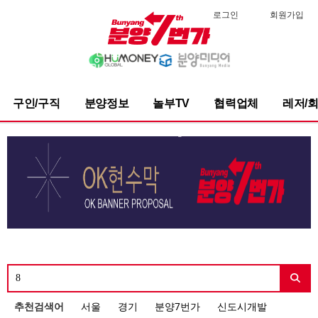
로그인
회원가입
구인/구직
분양정보
놀부TV
협력업체
레저/
추천검색어
서울
경기
분양7번가
신도시개발