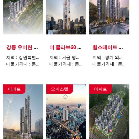
강릉 우미린 더프리미어
더 클라브60 워크앤스테이
힐스테이트 회룡역파크뷰
지역 : 강원특별자치도 강릉시 송정동 1048
지역 : 서울 영등포구 여의도동 14-23
지역 : 경기 의정부시 호원동 281-21
매물가격대 : 문의요망
매물가격대 : 문의요망
매물가격대 : 문의요망
아파트
오피스텔
아파트