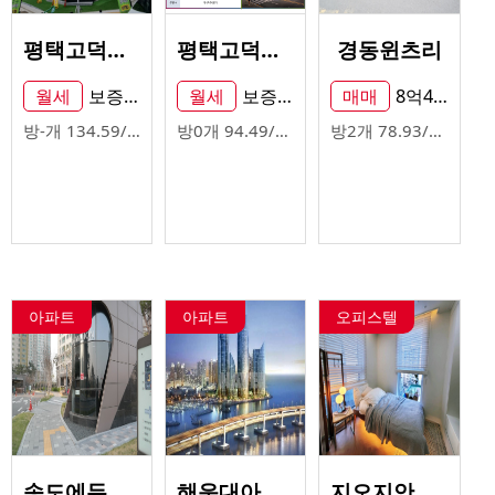
평택고덕신도시 큐타워 위락상가 임대
평택고덕신도시 큐타워 위락상가 임대
경동윈츠리
월세
보증금3000/ 월세200
월세
보증금 2,000만원/월세 160
매매
8억4천
방-개
134.59/70.59㎡
방0개
94.49/49.56㎡
방2개
78.93/56.58㎡
아파트
아파트
오피스텔
송도에듀포레푸르지오
해운대아이파크(주상복합)
지오지안 방배 오피스텔