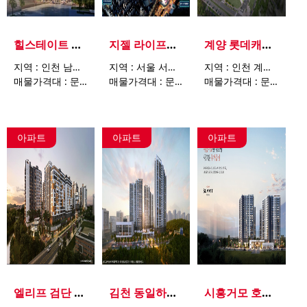
힐스테이트 구월아트파크
지젤 라이프그라피
계양 롯데캐슬 파크시티
지역 : 인천 남동구 구월동 1455
지역 : 서울 서초구 서초동 1593-13
지역 : 인천 계양구 효성동 101-21
매물가격대 : 문의요망
매물가격대 : 문의요망
매물가격대 : 문의요망
아파트
아파트
아파트
엘리프 검단 포레듀
김천 동일하이빌 파크레인
시흥거모 호반써밋