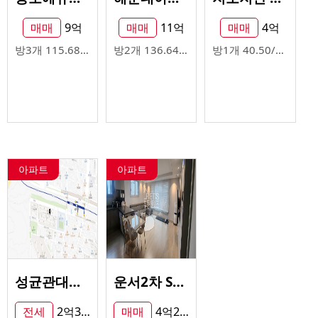
매매
9억
매매
11억
매매
4억
방3개
115.68/84.51㎡
방2개
136.64/94.45㎡
방1개
40.50/26.65㎡
아파트
아파트
성균관대역앞 신일아파트
운서2차 SK뷰스카이시
전세
2억3천
매매
4억2천5백