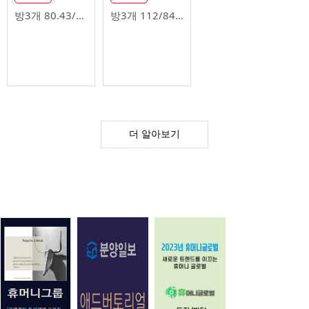
방3개
80.43/59.92㎡
방3개
112/84.79㎡
더 알아보기