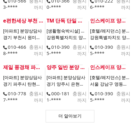
010-566
충원시
010-366
충원시
010-222
충원시
3-****
0-****
6-****
까지
까지
까지
e편한세상 부천 어반스퀘어
TM 단독 단일 영업본부 모집
인스케이프 양양 by 파르나스
[아파트] 분양상담사
[생활형숙박시설] 분양상담사
[호텔/레지던스] 분양상담사
경기 부천시 원미구 소사동 48-21 | 0명
강원특별자치도 양양군 강현면 전진리 7-3 | 15명
강원특별자치도 양양군 강현면 전진리 7-3 | 15명
010-466
충원시
010-390
충원시
010-390
충원시
8-****
5-****
5-****
까지
까지
까지
제일 풍경채 파주 장기민간아파트
양주 일반 분양 대박현장 한양 아이클래스
인스케이프 양양 by 파르나스
[아파트] 분양상담사
[아파트] 분양상담사
[호텔/레지던스] 분양상담사
경기 파주시 탄현면 축현리 562 | 0명
경기 양주시 은현면 용암리 748 | 0명
서울 강남구 영동대로 646 | 15명
010-778
충원시
000-181
충원시
010-390
충원시
7-****
1-****
5-****
까지
까지
까지
더 알아보기