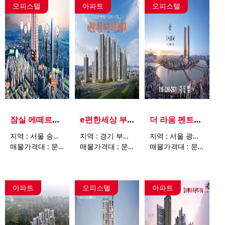
오피스텔
아파트
오피스텔
잠실 에떼르네 비욘드
e편한세상 부천 어반스퀘어
더 라움 펜트하우스
지역 : 서울 송파구 방이동 34-1
지역 : 경기 부천시 원미구 소사동 48-21
지역 : 서울 광진구 능동로 81
매물가격대 : 문의요망
매물가격대 : 문의요망
매물가격대 : 문의요망
아파트
오피스텔
아파트