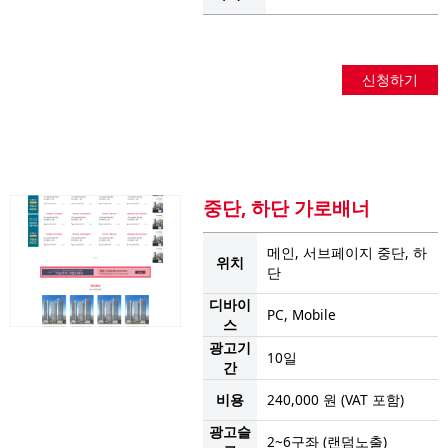
신청하기
중단, 하단 가로배너
메인, 서브페이지 중단, 하
위치
단
디바이
PC, Mobile
스
광고기
10일
간
비용
240,000 원 (VAT 포함)
광고슬
2~6구좌 (랜덤노출)