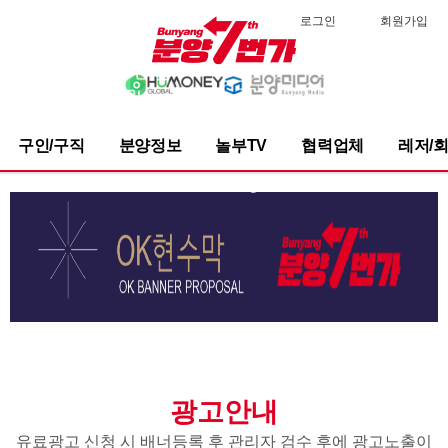
로그인
회원가입
구인/구직
분양정보
놀부TV
협력업체
레저/
광고안내
유료광고 신청 시 배너등록 후 관리자 검수 후에 광고노출이