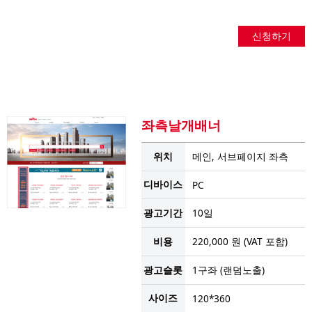
신청하기
좌측날개배너
위치
메인, 서브페이지 좌측
디바이스
PC
광고기간
10일
비용
220,000 원 (VAT 포함)
광고슬롯
1구좌 (랜덤노출)
사이즈
120*360