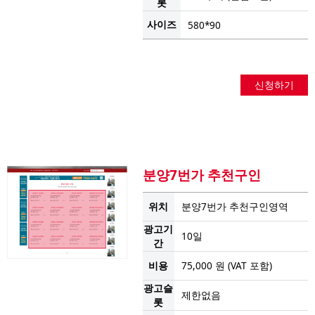
롯
사이즈
580*90
신청하기
분양7번가 추천구인
위치
분양7번가 추천구인영역
광고기
10일
간
비용
75,000 원 (VAT 포함)
광고슬
제한없음
롯