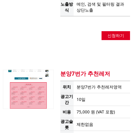
노출방
메인, 검색 및 필터링 결과
식
상단노출
신청하기
분양7번가 추천레저
위치
분양7번가 추천레저영역
광고기
10일
간
비용
75,000 원 (VAT 포함)
광고슬
제한없음
롯