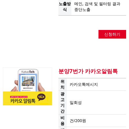
노출방
메인, 검색 및 필터링 결과
식
중단노출
신청하기
분양7번가 카카오알림톡
위
카카오톡메시지
치
광
고
일회성
기
간
비
건/200원
용